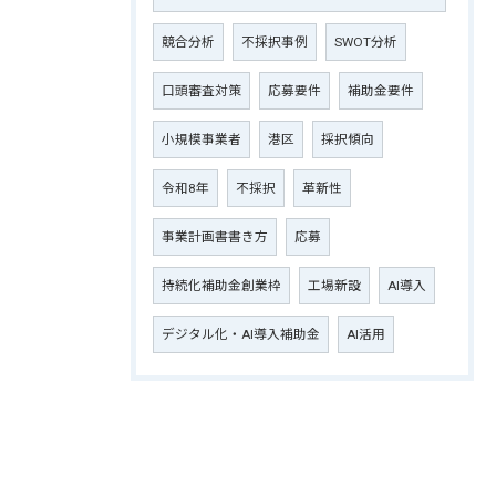
競合分析
不採択事例
SWOT分析
口頭審査対策
応募要件
補助金要件
小規模事業者
港区
採択傾向
令和8年
不採択
革新性
事業計画書書き方
応募
持続化補助金創業枠
工場新設
AI導入
デジタル化・AI導入補助金
AI活用