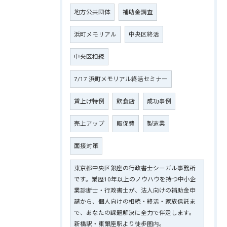
地方公共団体
補助金調査
浜町メモリアル
中央区終活
中央区相続
7/17 浜町メモリアル終活セミナー
賃上げ特例
飲食店
成功事例
売上アップ
販促費
製造業
面接対策
東京都中央区銀座の行政書士シーガル事務所
です。業歴10年以上のノウハウを持つ中小企
業診断士・行政書士が、法人向けの補助金申
請から、個人向けの相続・終活・家族信託ま
で、あなたの課題解決に全力で伴走します。
新橋駅・東銀座駅より徒歩圏内。