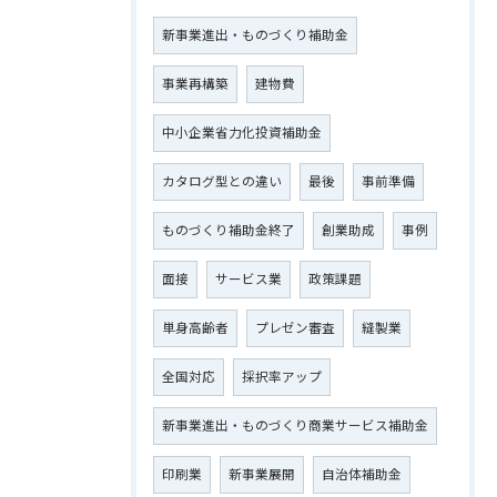
新事業進出・ものづくり補助金
事業再構築
建物費
中小企業省力化投資補助金
カタログ型との違い
最後
事前準備
ものづくり補助金終了
創業助成
事例
面接
サービス業
政策課題
単身高齢者
プレゼン審査
縫製業
全国対応
採択率アップ
新事業進出・ものづくり商業サービス補助金
印刷業
新事業展開
自治体補助金