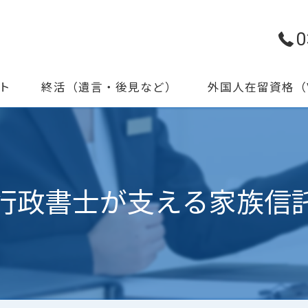
0
ト
終活（遺言・後見など）
外国人在留資格（V
書作成・手続代行
遺言書作成支援
家族信託（認知症対策）
行政書士が支える家族信
家族信託のよくある相談
見守りサポート・後見
かかりつけ行政書士登録
終活セミナー情報