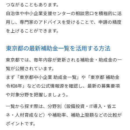
つながることもあります。
る
自治体や中小企業支援センターの相談窓口を積極的に活
補助金探し方で公式情報を賢くチェックし
用し、専門家のアドバイスを受けることで、申請の精度
よう
を上げることができます。
中小企業のための補助金探し方情報収集術
東京都補助金探しに役立つサイトの選び方
東京都の最新補助金一覧を活用する方法
令和８年の補助金制度選びのポイント解説
東京都では、毎年内容が更新される補助金・助成金の一
令和8年東京都補助金探し方と注目の変化点
覧が公開されています。
中小企業が令和8年補助金を探す際のポイン
まず「東京都中小企業 助成金一覧」や「東京都 補助金
ト
令和8年」などの公式情報源を確認し、最新の募集要項
や対象分野を把握しましょう。
補助金探し方で見落としがちな令和8年の制
度
一覧から探す際は、分野別（設備投資・IT導入・省エ
東京都中小企業補助金令和8年版の探し方
ネ・人材育成など）や補助率、補助上限額などの比較が
令和8年の新しい補助金探し方徹底ガイド
ポイントです。