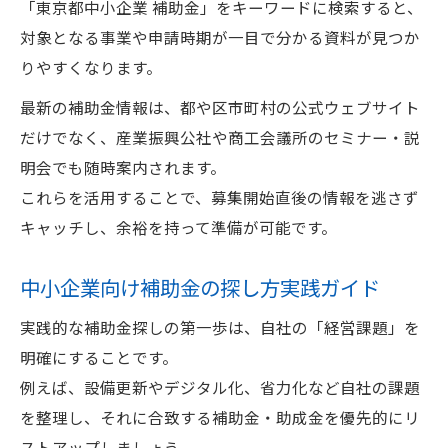
「東京都中小企業 補助金」をキーワードに検索すると、
自社課題別に補助金を絞り込む方法を紹介
対象となる事業や申請時期が一目で分かる資料が見つか
中小企業の課題別補助金探し方実践編
りやすくなります。
自社課題に合う東京都補助金探し方の流れ
最新の補助金情報は、都や区市町村の公式ウェブサイト
補助金探し方で課題別に制度を絞り込む方
だけでなく、産業振興公社や商工会議所のセミナー・説
法
明会でも随時案内されます。
中小企業の補助金探し方と課題整理のポイ
これらを活用することで、募集開始直後の情報を逃さず
ント
キャッチし、余裕を持って準備が可能です。
東京都補助金探し方で自社向け制度を選ぶ
コツ
中小企業向け補助金の探し方実践ガイド
実践的な補助金探しの第一歩は、自社の「経営課題」を
明確にすることです。
例えば、設備更新やデジタル化、省力化など自社の課題
を整理し、それに合致する補助金・助成金を優先的にリ