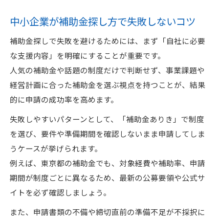
補助金探し方と東京都最新情報の活用法
中小企業が補助金探し方で失敗しないコツ
効率良く補助金一覧から探し方を工夫する
東京都中小企業補助金の探し方徹底解説
補助金探しで失敗を避けるためには、まず「自社に必要
な支援内容」を明確にすることが重要です。
中小企業が自社に合う制度を選ぶ実践法
人気の補助金や話題の制度だけで判断せず、事業課題や
自社に合う東京都補助金の探し方と選定術
経営計画に合った補助金を選ぶ視点を持つことが、結果
中小企業が補助金探し方で重視すべき視点
的に申請の成功率を高めます。
補助金制度を見極める探し方の実践ポイン
失敗しやすいパターンとして、「補助金ありき」で制度
ト
を選び、要件や準備期間を確認しないまま申請してしま
中小企業の課題別補助金探し方ガイド
うケースが挙げられます。
東京都補助金を選ぶ探し方のコツを紹介
例えば、東京都の補助金でも、対象経費や補助率、申請
補助金探しに役立つ東京都の公的情報源活用術
期間が制度ごとに異なるため、最新の公募要領や公式サ
中小企業補助金探し方と公的情報源の使い
イトを必ず確認しましょう。
方
また、申請書類の不備や締切直前の準備不足が不採択に
東京都の信頼できる補助金情報源を活用す