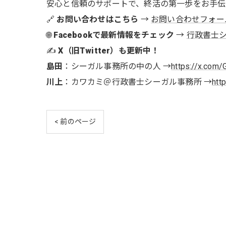
安心と信頼のサポートで、終活の第一歩をお手伝
🔗
お問い合わせはこちら
→
お問い合わせフォー
🌐
Facebookで最新情報をチェック
→
行政書士シー
✍️
X（旧Twitter）も更新中！
島田
：シーガル事務所の中の人 →
https://x.com/
川上
：カワカミ＠行政書士シーガル事務所 →
htt
< 前のページ