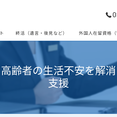
0
ト
終活（遺言・後見など）
外国人在留資格（V
書作成・手続代行
遺言書作成支援
家族信託（認知症対策）
：高齢者の生活不安を解消
家族信託のよくある相談
支援
見守りサポート・後見
かかりつけ行政書士登録
終活セミナー情報