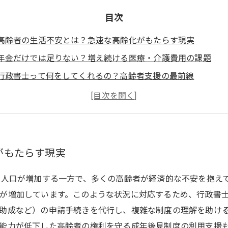
目次
高齢者の生活不安とは？急速な高齢化がもたらす現実
年金だけでは足りない？増え続ける医療・介護費用の課題
行政書士って何をしてくれるの？高齢者支援の最前線
支援制度を上手に活用するには？行政書士がサポートするポイ
安心して暮らすために：行政書士と共に築く未来の生活設計
高齢者の経済的課題を解決する行政書士の具体的なサポート事
生活不安を軽減！行政書士が伝えたいこれからの高齢者支援策
がもたらす現実
の人口が増加する一方で、多くの高齢者が経済的な不安を抱え
が増加しています。このような状況に対応するため、行政書
助成など）の申請手続きを代行し、複雑な制度の理解を助け
能力が低下した高齢者の権利を守る成年後見制度の利用支援