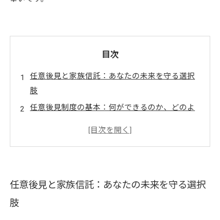
目次
任意後見と家族信託：あなたの未来を守る選択
肢
任意後見制度の基本：何ができるのか、どのよ
うに機能するのか
家族信託の魅力：家族の財産を安全に管理する
方法
任意後見と家族信託の違い：どちらがあなたに
任意後見と家族信託：あなたの未来を守る選択
合っているのか
肢
未来の不安を解消するために：任意後見と家族
信託の選び方