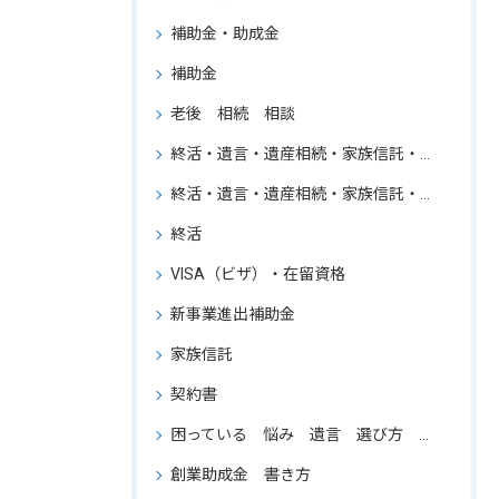
補助金・助成金
補助金
老後 相続 相談
終活・遺言・遺産相続・家族信託・行政書士・東京・一都三県・法律事務所の勤務経験のある行政書士・ワンストップサービス・必要に応じて弁護士などの専門家と連携できる・コンサルタント
終活・遺言・遺産相続・家族信託・行政書士・東京
終活
VISA（ビザ）・在留資格
新事業進出補助金
家族信託
契約書
困っている 悩み 遺言 選び方 専門家 比較 相続 相談
創業助成金 書き方