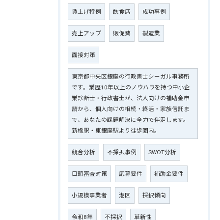
賃上げ特例
飲食店
成功事例
売上アップ
販促費
製造業
面接対策
東京都中央区銀座の行政書士シーガル事務所
です。業歴10年以上のノウハウを持つ中小企
業診断士・行政書士が、法人向けの補助金申
請から、個人向けの相続・終活・家族信託ま
で、あなたの課題解決に全力で伴走します。
新橋駅・東銀座駅より徒歩圏内。
競合分析
不採択事例
SWOT分析
口頭審査対策
応募要件
補助金要件
小規模事業者
港区
採択傾向
令和8年
不採択
革新性