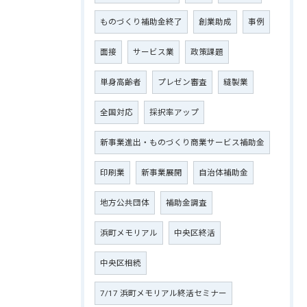
ものづくり補助金終了
創業助成
事例
面接
サービス業
政策課題
単身高齢者
プレゼン審査
縫製業
全国対応
採択率アップ
新事業進出・ものづくり商業サービス補助金
印刷業
新事業展開
自治体補助金
地方公共団体
補助金調査
浜町メモリアル
中央区終活
中央区相続
7/17 浜町メモリアル終活セミナー