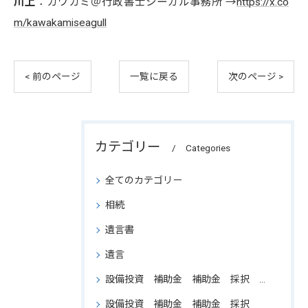
川上
：カワカミ＠行政書士シーガル事務所 →
https://x.co
m/kawakamiseagull
< 前のページ
一覧に戻る
次のページ >
カテゴリー
Categories
全てのカテゴリー
相続
遺言書
遺言
設備投資 補助金 補助金 採択 支援 省力 申請 結果 ものづくり
設備投資 補助金 補助金 採択