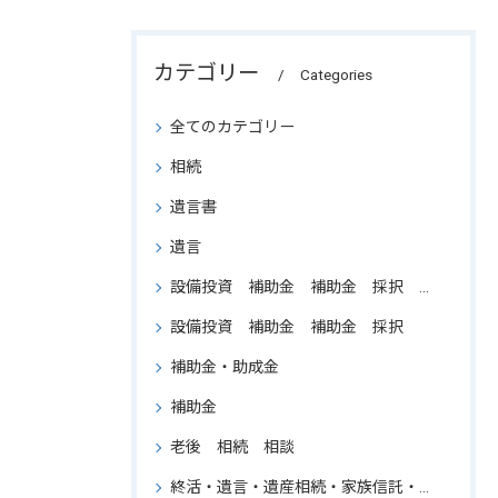
カテゴリー
Categories
全てのカテゴリー
相続
遺言書
遺言
設備投資 補助金 補助金 採択 支援 省力 申請 結果 ものづくり
設備投資 補助金 補助金 採択
補助金・助成金
補助金
老後 相続 相談
終活・遺言・遺産相続・家族信託・行政書士・東京・一都三県・法律事務所の勤務経験のある行政書士・ワンストップサービス・必要に応じて弁護士などの専門家と連携できる・コンサルタント