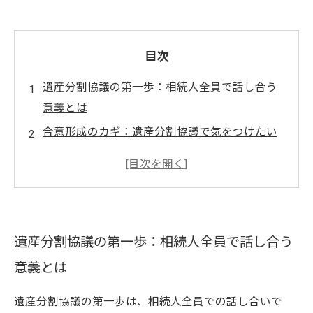
目次
遺産分割協議の第一歩：相続人全員で話し合う
意義とは
合意形成のカギ：遺産分割協議で気をつけたい
ポイント
行政書士のサポート：円滑な遺産分割を実現す
る方法
不動産と預貯金の分割：具体的な手続きと注意
遺産分割協議の第一歩：相続人全員で話し合う
事項
意義とは
相続トラブルを避けるための遺産分割協議の進
め方
遺産分割協議の第一歩は、相続人全員での話し合いで
実践！遺産分割協議を成功に導くための知識