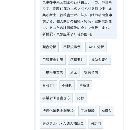
東京都中央区銀座の行政書士シーガル事務所
です。業歴10年以上のノウハウを持つ中小企
業診断士・行政書士が、法人向けの補助金申
請から、個人向けの相続・終活・家族信託ま
で、あなたの課題解決に全力で伴走します。
新橋駅・東銀座駅より徒歩圏内。
競合分析
不採択事例
SWOT分析
口頭審査対策
応募要件
補助金要件
小規模事業者
港区
採択傾向
令和8年
不採択
革新性
事業計画書書き方
応募
持続化補助金創業枠
工場新設
AI導入
デジタル化・AI導入補助金
AI活用