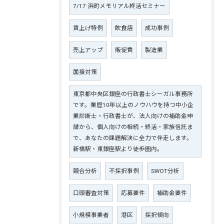
7/17 浜町メモリアル終活セミナー
賃上げ特例
飲食店
成功事例
売上アップ
販促費
製造業
面接対策
東京都中央区銀座の行政書士シーガル事務所
です。業歴10年以上のノウハウを持つ中小企
業診断士・行政書士が、法人向けの補助金申
請から、個人向けの相続・終活・家族信託ま
で、あなたの課題解決に全力で伴走します。
新橋駅・東銀座駅より徒歩圏内。
競合分析
不採択事例
SWOT分析
口頭審査対策
応募要件
補助金要件
小規模事業者
港区
採択傾向