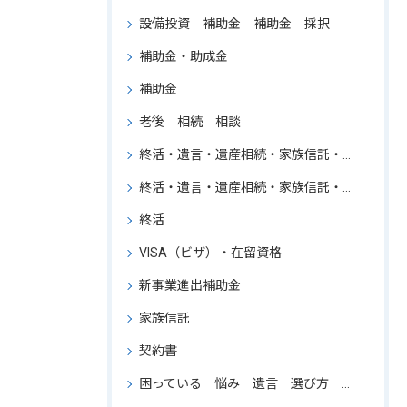
設備投資 補助金 補助金 採択
補助金・助成金
補助金
老後 相続 相談
終活・遺言・遺産相続・家族信託・行政書士・東京・一都三県・法律事務所の勤務経験のある行政書士・ワンストップサービス・必要に応じて弁護士などの専門家と連携できる・コンサルタント
終活・遺言・遺産相続・家族信託・行政書士・東京
終活
VISA（ビザ）・在留資格
新事業進出補助金
家族信託
契約書
困っている 悩み 遺言 選び方 専門家 比較 相続 相談